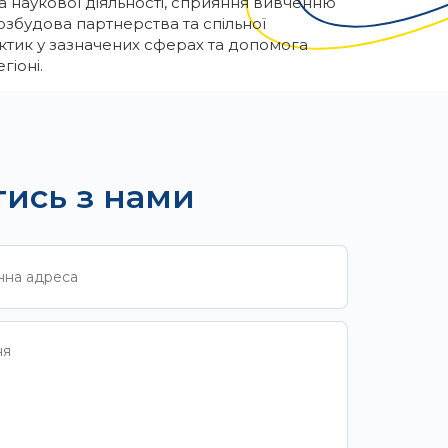
ка наукової діяльності, сприяння вивченню
розбудова партнерства та спільної
актик у зазначених сферах та допомога
гіоні.
тись з нами