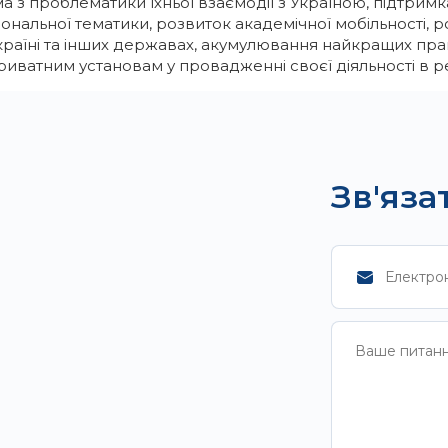
ма з проблематики їхньої взаємодії з Україною, підтрим
гіональної тематики, розвиток академічної мобільності, 
 Україні та інших державах, акумулювання найкращих пр
ватним установам у провадженні своєї діяльності в ре
Зв'яза