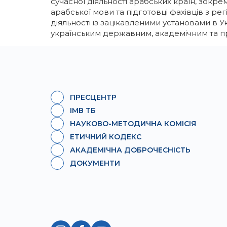
сучасної діяльності арабських країн, зокре
арабської мови та підготовці фахівців з ре
Галерея
Освітні програми
діяльності із зацікавленими установами в
українським державним, академічним та при
ІМВ Hall Art Gallery
Англомовні програми
Бізнес-школа
Заочна магістратура
Школа молодого українського дипломата
Майстер-класи МЗС України в ННІМВ
ПРЕСЦЕНТР
ІМВ ТБ
Громадські обговорення
НАУКОВО-МЕТОДИЧНА КОМІСІЯ
ЕТИЧНИЙ КОДЕКС
АКАДЕМІЧНА ДОБРОЧЕСНІСТЬ
ДОКУМЕНТИ