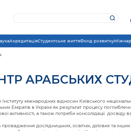
аука
Акредитація
Студентське життя
Фонд розвитку
Міжнар
й
НТР АРАБСЬКИХ СТУ
і Інституту міжнародних відносин Київського національ
ких Еміратів в Україні як результат процесу поглиблен
ової активності, а також потреби консолідації досвіду в
провадження дослідницьких, освітніх, ділових та інших