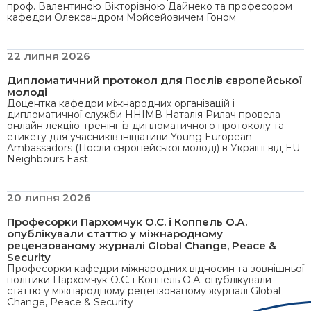
проф. Валентиною Вікторівною Дайнеко та професором
кафедри Олександром Мойсейовичем Гоном
22 липня 2026
Дипломатичний протокол для Послів європейської
молоді
Доцентка кафедри міжнародних організацій і
дипломатичної служби ННІМВ Наталія Рилач провела
онлайн лекцію-тренінг із дипломатичного протоколу та
етикету для учасників ініціативи Young European
Ambassadors (Посли європейської молоді) в Україні від EU
Neighbours East
20 липня 2026
Професорки Пархомчук О.С. і Коппель О.А.
опублікували статтю у міжнародному
рецензованому журналі Global Change, Peace &
Security
Професорки кафедри міжнародних відносин та зовнішньої
політики Пархомчук О.С. і Коппель О.А. опублікували
статтю у міжнародному рецензованому журналі Global
Change, Peace & Security