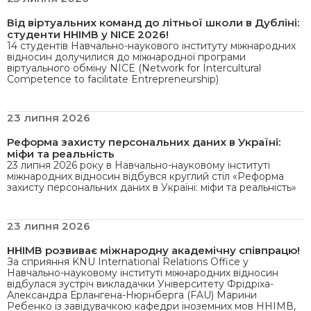
Від віртуальних команд до літньої школи в Дубліні:
студенти ННІМВ у NICE 2026!
14 студентів Навчально-наукового інституту міжнародних
відносин долучилися до міжнародної програми
віртуального обміну NICE (Network for Intercultural
Competence to facilitate Entrepreneurship)
23 липня 2026
Реформа захисту персональних даних в Україні:
міфи та реальність
23 липня 2026 року в Навчально-науковому інституті
міжнародних відносин відбувся круглий стіл «Реформа
захисту персональних даних в Україні: міфи та реальність»
23 липня 2026
ННІМВ розвиває міжнародну академічну співпрацю!
За сприяння KNU International Relations Office у
Навчально-науковому інституті міжнародних відносин
відбулася зустріч викладачки Університету Фрідріха-
Александра Ерлангена-Нюрнберга (FAU) Марини
Ребенко із завідувачкою кафедри іноземних мов ННІМВ,