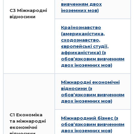
вивченням двох
C3 Міжнародні
іноземних мов)
відносини
Країнознавство
(американістика,
сходознавство,
європейські студії,
африканістика) (з
обов’язковим вивченням
двох іноземних мов)
Міжнародні економічні
відносини (з
обов’язковим вивченням
двох іноземних мов)
C1 Економіка
Міжнародний бізнес (з
та міжнародні
обов’язковим вивченням
економічні
двох іноземних мов)
відносини