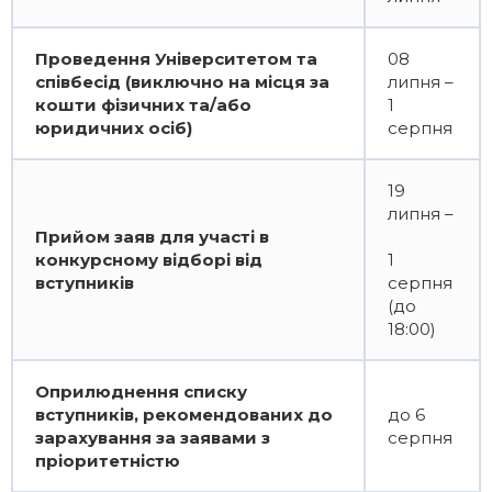
Проведення Університетом та
08
співбесід (виключно на місця за
липня –
кошти фізичних та/або
1
юридичних осіб)
серпня
19
липня –
Прийом заяв для участі в
конкурсному відборі від
1
вступників
серпня
(до
18:00)
Оприлюднення списку
вступників, рекомендованих до
до 6
зарахування за заявами з
серпня
пріоритетністю