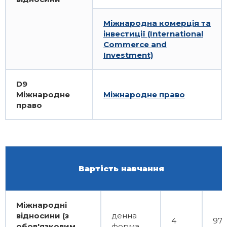
Міжнародна комерція та
інвестиції (International
Commerce and
Investment)
D9
Міжнародне
Міжнародне право
право
Вартість навчання
Міжнародні
відносини (з
денна
4
97
обов'язковим
форма