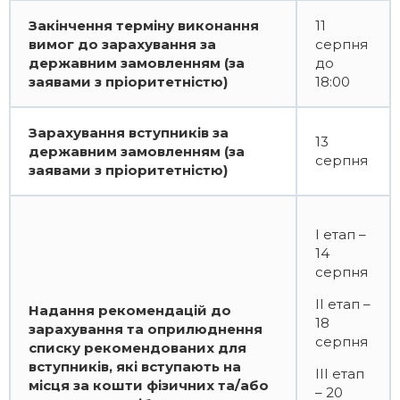
Закінчення терміну виконання
11
вимог до зарахування за
серпня
державним замовленням (за
до
заявами з пріоритетністю)
18:00
Зарахування вступників за
13
державним замовленням (за
серпня
заявами з пріоритетністю)
І етап –
14
серпня
ІІ етап –
Надання рекомендацій до
18
зарахування та оприлюднення
серпня
списку рекомендованих для
вступників, які вступають на
ІІІ етап
місця за кошти фізичних та/або
– 20