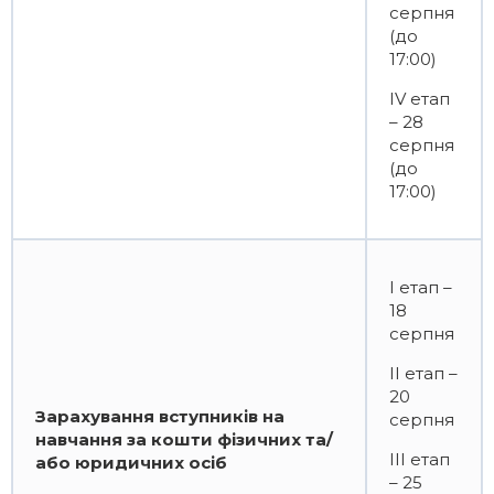
серпня
(до
17:00)
ІV етап
– 28
серпня
(до
17:00)
І етап –
18
серпня
ІІ етап –
20
Зарахування вступників на
серпня
навчання за кошти фізичних та/
ІІІ етап
або юридичних осіб
– 25