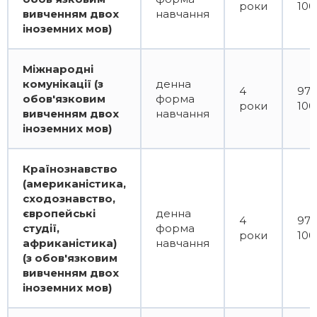
роки
100
вивченням двох
навчання
іноземних мов)
Міжнародні
комунікації (з
денна
4
97
обов'язковим
форма
роки
100
вивченням двох
навчання
іноземних мов)
Країнознавство
(американістика,
сходознавство,
європейські
денна
4
97
студії,
форма
роки
100
африканістика)
навчання
(з обов'язковим
вивченням двох
іноземних мов)