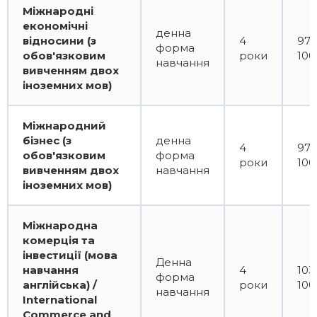
Міжнародні
економічні
денна
відносини (з
4
97
форма
обов'язковим
роки
100
навчання
вивченням двох
іноземних мов)
Міжнародний
бізнес (з
денна
4
97
обов'язковим
форма
роки
100
вивченням двох
навчання
іноземних мов)
Міжнародна
комерція та
інвестиції (мова
Денна
навчання
4
103
форма
англійська) /
роки
100
навчання
International
Commerce and