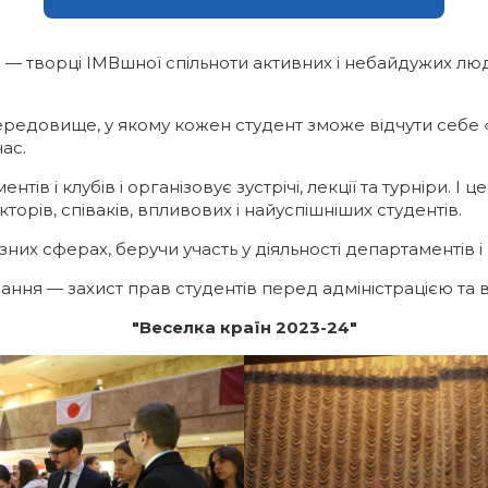
Ми — творці ІМВшної спільноти активних і небайдужих л
редовище, у якому кожен студент зможе відчути себе «як
ас.
ів і клубів і організовує зустрічі, лекції та турніри. І 
торів, співаків, впливових і найуспішніших студентів.
них сферах, беручи участь у діяльності департаментів і 
ння — захист прав студентів перед адміністрацією та
"Веселка країн 2023-24"