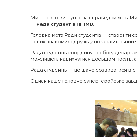
Галерея
Освітні програми
Ми — ті, хто виступає за справедливість. 
—
Рада студентів ННІМВ
.
ІМВ Hall Art Gallery
Англомовні програми
Головна мета Ради студентів — створити се
нових знайомих і друзів у позанавчальний ч
Бізнес-школа
Заочна магістратура
Рада студентів координує роботу департамент
Школа молодого українського дипломата
Майстер-класи МЗС України в ННІМВ
можливість надихнутися досвідом послів, ак
Рада студентів — це шанс розвиватися в різ
Громадські обговорення
Однак наше головне супергеройське завда