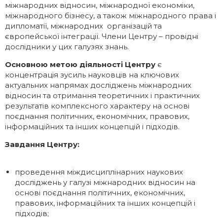
міжнародних відносин, міжнародної економіки,
міжнародного бізнесу, а також міжнародного права і
Галерея
Освітні програми
дипломатії, міжнародних організацій та
європейської інтеграції. Члени Центру – провідні
ІМВ Hall Art Gallery
Англомовні програми
дослідники у цих галузях знань.
Основною метою діяльності Центру
є
Бізнес-школа
Заочна магістратура
концентрація зусиль науковців на ключових
актуальних напрямах досліджень міжнародних
Школа молодого українського
Майстер-класи МЗС України в ННІМВ
відносин та отримання теоретичних і практичних
дипломата
результатів комплексного характеру на основі
поєднання політичних, економічних, правових,
інформаційних та інших концепцій і підходів.
Громадські обговорення
Завдання Центру:
проведення міждисциплінарних наукових
досліджень у галузі міжнародних відносин на
основі поєднання політичних, економічних,
правових, інформаційних та інших концепцій і
підходів;