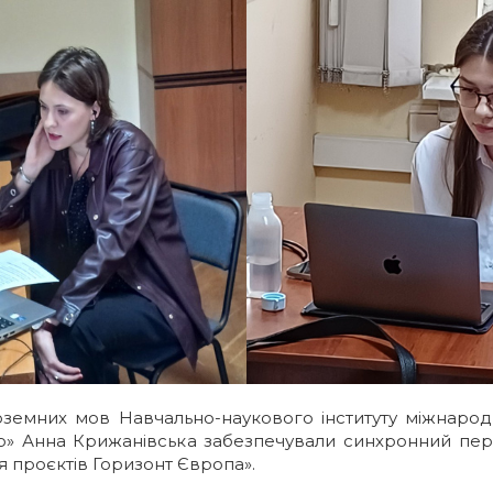
ноземних мов Навчально-наукового інституту міжнарод
» Анна Крижанівська забезпечували синхронний пере
 проєктів Горизонт Європа».