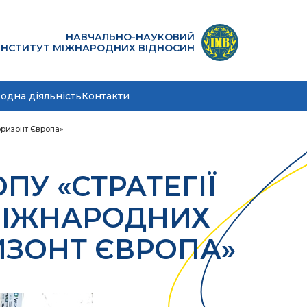
НАВЧАЛЬНО-НАУКОВИЙ
ІНСТИТУТ МІЖНАРОДНИХ ВІДНОСИН
одна діяльність
Контакти
оризонт Європа»
У «СТРАТЕГІЇ
МІЖНАРОДНИХ
ИЗОНТ ЄВРОПА»