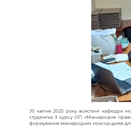
Галерея
Освітні програми
ІМВ Hall Art Gallery
Англомовні програми
Бізнес-школа
Заочна магістратура
Школа молодого українського дипломата
Майстер-класи МЗС України в ННІМВ
Громадські обговорення
30
квітня 2025 року асистент кафедри і
студентка 3 курсу ОП «Міжнародне право
формування міжнародних консорціумів для