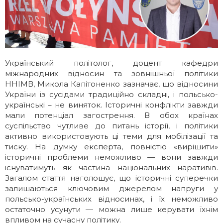
Галерея
Освітні програми
ІМВ Hall Art Gallery
Англомовні програми
Український політолог, доцент кафедри
Бізнес-школа
Заочна магістратура
міжнародних відносин та зовнішньої політики
ННІМВ, Микола Капітоненко зазначає, що відносини
Школа молодого українського
Майстер-класи МЗС України в ННІМВ
України із сусідами традиційно складні, і польсько-
українські – не виняток. Історичні конфлікти завжди
дипломата
мали потенціал загострення. В обох країнах
суспільство чутливе до питань історії, і політики
Громадські обговорення
активно використовують ці теми для мобілізації та
тиску. На думку експерта, повністю «вирішити»
історичні проблеми неможливо — вони завжди
існуватимуть як частина національних наративів.
Загалом стаття наголошує, що історичні суперечки
залишаються ключовим джерелом напруги у
польсько-українських відносинах, і їх неможливо
остаточно усунути — можна лише керувати їхнім
впливом на сучасну політику.