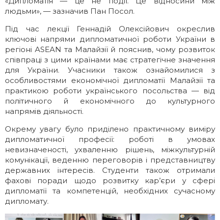
«Дипломатія — це не події. Це відносини між
людьми», — зазначив Пан Посол.
Під час лекції Геннадій Олексійович окреслив
ключові напрями дипломатичної роботи України в
регіоні ASEAN та Малайзії й пояснив, чому розвиток
співпраці з цими країнами має стратегічне значення
для України. Учасники також ознайомилися з
особливостями економічної дипломатії Малайзії та
практикою роботи українського посольства — від
політичного й економічного до культурного
напрямів діяльності.
Окрему увагу було приділено практичному виміру
дипломатичної професії: роботі в умовах
невизначеності, ухваленню рішень, міжкультурній
комунікації, веденню переговорів і представництву
державних інтересів. Студенти також отримали
фахові поради щодо розвитку кар’єри у сфері
дипломатії та компетенцій, необхідних сучасному
дипломату.