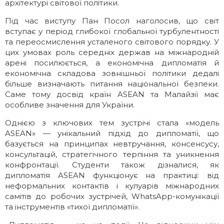
архітектурі світової політики.
Під час виступу Пан Посол наголосив, що світ
вступає у період глибокої глобальної турбулентності
та переосмислення усталеного світового порядку. У
цих умовах роль середніх держав на міжнародній
арені посилюється, а економічна дипломатія й
економічна складова зовнішньої політики дедалі
більше визначають питання національної безпеки.
Саме тому досвід країн ASEAN та Малайзії має
особливе значення для України.
Однією з ключових тем зустрічі стала «модель
ASEAN» — унікальний підхід до дипломатії, що
базується на принципах невтручання, консенсусу,
консультацій, стратегічного терпіння та уникнення
конфронтації. Студенти також дізналися, як
дипломатія ASEAN функціонує на практиці: від
неформальних контактів і кулуарів міжнародних
самітів до робочих зустрічей, WhatsApp-комунікації
та інструментів «тихої дипломатії».