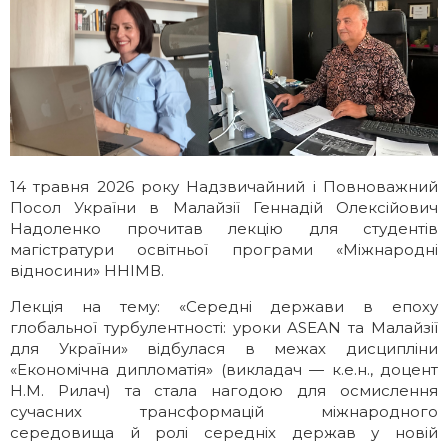
Галерея
Освітні програми
ІМВ Hall Art Gallery
Англомовні програми
Бізнес-школа
Заочна магістратура
14 травня 2026 року Надзвичайний і Повноважний
Школа молодого українського
Майстер-класи МЗС України в ННІМВ
Посол України в Малайзії Геннадій Олексійович
дипломата
Надоленко прочитав лекцію для студентів
магістратури освітньої програми «Міжнародні
Громадські обговорення
відносини» ННІМВ.
Лекція на тему
:
«Середні держави в епоху
глобальної турбулентності: уроки ASEAN та Малайзії
для України» відбулася в межах дисципліни
«Економічна дипломатія» (викладач — к.е.н., доцент
Н.М. Рилач) та стала нагодою для осмислення
сучасних трансформацій міжнародного
середовища й ролі середніх держав у новій