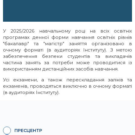
Галерея
Освітні програми
ІМВ Hall Art Gallery
Англомовні програми
У 2025/2026 навчальному році на всіх освітніх
програмах денної форми навчання освітніх рівнів
Бізнес-школа
Заочна магістратура
"бакалавр" та "магістр" заняття організовано в
очному форматі (в аудиторіях Інституту). З метою
забезпечення безпеки студентів та викладачів
Школа молодого українського
Майстер-класи МЗС України в ННІМВ
частина занять за потреби може проводитися із
дипломата
використанням дистанційних засобів навчання.
Громадські обговорення
Усі екзамени, а також перескладання заліків та
екзаменів, проводяться виключно в очному форматі
(в аудиторіях Інституту).
ПРЕСЦЕНТР