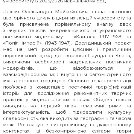
університету в 2025/2026 навчальному році.
Лекція Олександра Мойсейовича стала частиною
цьогорічного циклу відкритих лекцій університету та
була присвячена порівняльному аналізу двох
значущих текстів американського й українського
поетичного модернізму — «Кантос» (1917–1968) та
«Попіл імперій» (1943–1947). Дослідницький проєкт
має на меті розробити цілісний і практичний
порівняльний підхід до творчості Паунда та Клена,
виявляючи особливості національних поетичних
модернізмів, що відображаються у
взаємовідносинах між внутрішнім світом ліричного
«я» та епічною традицією. Основна теза презентації
пов’язана з концепцією поетичної «вер(с)ифікації
історії» для дослідження різноманітних творчих
практик у модерністських епосах. Обидва тексти
виводять на перший план тематичні рими та
інтертекстуальність, щоб підкреслити культурну
спадкоємність, яка виходить за географічні та часові
межі. Розглянуті в синхронічному та діахронічному
контекстах, ці безкомпромісно елітарні твори