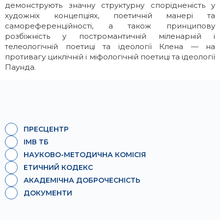
демонструють значну структурну спорідненість у
художніх концепціях, поетичній манері та
самореференційності, а також принципову
розбіжність у постромантичній міленарній і
телеологічній поетиці та ідеології Клена — на
противагу циклічній і міфологічній поетиці та ідеології
Паунда.
ПРЕСЦЕНТР
ІМВ ТБ
НАУКОВО-МЕТОДИЧНА КОМІСІЯ
ЕТИЧНИЙ КОДЕКС
АКАДЕМІЧНА ДОБРОЧЕСНІСТЬ
ДОКУМЕНТИ