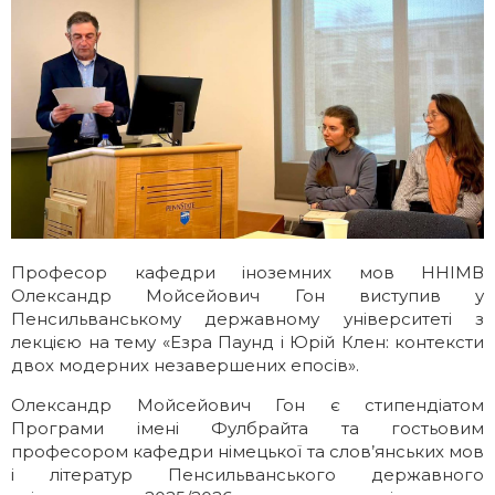
Галерея
Освітні програми
ІМВ Hall Art Gallery
Англомовні програми
Бізнес-школа
Заочна магістратура
Школа молодого українського
Майстер-класи МЗС України в ННІМВ
дипломата
Професор кафедри іноземних мов ННІМВ
Громадські обговорення
Олександр Мойсейович Гон виступив у
Пенсильванському державному університеті з
лекцією на тему «Езра Паунд і Юрій Клен: контексти
двох модерних незавершених епосів».
Олександр Мойсейович Гон є стипендіатом
Програми імені Фулбрайта та гостьовим
професором кафедри німецької та слов’янських мов
і літератур Пенсильванського державного