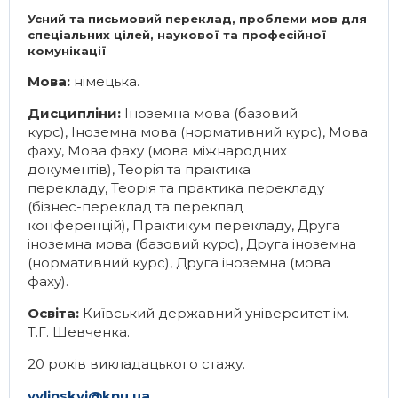
Усний та письмовий переклад, проблеми мов для
спеціальних цілей, наукової та професійної
комунікації
Мова:
німецька.
Дисципліни:
Іноземна мова (базовий
курс)
,
Іноземна мова (нормативний курс)
,
Мова
фаху
,
Мова фаху (мова міжнародних
документів)
,
Теорія та практика
перекладу
,
Теорія та практика перекладу
(бізнес-переклад та переклад
конференцій)
,
Практикум перекладу
,
Друга
іноземна мова (базовий курс)
,
Друга іноземна
(нормативний курс)
,
Друга іноземна (мова
фаху)
.
Освіта:
Київський державний університет ім.
Т.Г. Шевченка.
20 років викладацького стажу.
vylinskyi@knu.ua