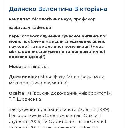
Дайнеко Валентина Вікторівна
Галерея
Освітні програми
кандидат філологічних наук, професор
ІМВ Hall Art Gallery
Англомовні програми
завідувач кафедри
парні словосполучення сучасної англійської
Бізнес-школа
Заочна магістратура
мови, проблеми мов для спеціальних цілей,
наукової та професійної комунікації (мова
міжнародних документів та дипломатичної
Школа молодого українського
Майстер-класи МЗС України в ННІМВ
кореспонденції)
дипломата
Мова:
англійська.
Громадські обговорення
Дисципліни:
Мова фаху
,
Мова фаху (мова
міжнародних документів)
.
Освіта:
Київський державний університет ім.
Т.Г. Шевченка.
Заслужений працівник освіти України (1999).
Нагороджена Орденом княгині Ольги ІІІ
ступеня (2009) та Орденом княгині Ольги ІІ
ступеня (2014). «Заслужений професор