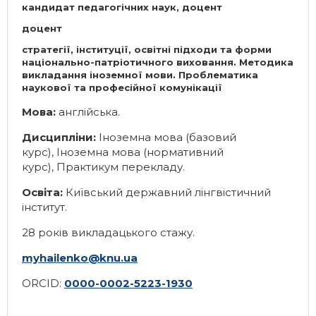
кандидат педагогічних наук, доцент
доцент
стратегії, інституції, освітні підходи та форми
національно-патріотичного виховання. Методика
викладання іноземної мови. Проблематика
наукової та професійної комунікації
Мова:
англійська.
Дисципліни:
Іноземна мова (базовий
курс)
,
Іноземна мова (нормативний
курс)
,
Практикум перекладу
.
Освіта:
Київський державний лінгвістичний
інститут.
28 років викладацького стажу.
myhailenko@knu.ua
ORCID:
0000-0002-5223-1930