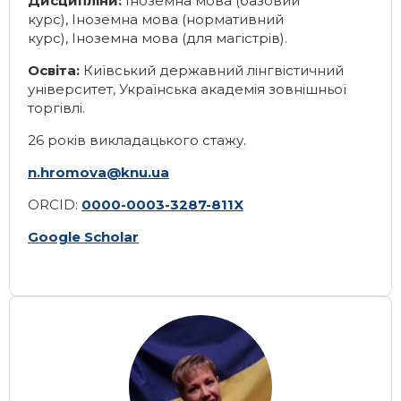
Дисципліни:
Іноземна мова (базовий
курс)
,
Іноземна мова (нормативний
курс)
,
Іноземна мова (для магістрів)
.
Освіта:
Київський державний лінгвістичний
університет, Українська академія зовнішньої
торгівлі.
26 років викладацького стажу.
n.hromova@knu.ua
ORCID:
0000-0003-3287-811X
Google Scholar
Image