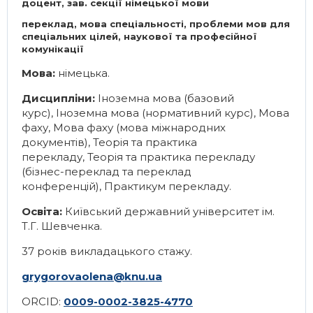
доцент, зав. секції німецької мови
переклад, мова спеціальності, проблеми мов для
спеціальних цілей, наукової та професійної
комунікації
Мова:
німецька.
Дисципліни:
Іноземна мова (базовий
курс)
,
Іноземна мова (нормативний курс)
,
Мова
фаху
,
Мова фаху (мова міжнародних
документів)
,
Теорія та практика
перекладу
,
Теорія та практика перекладу
(бізнес-переклад та переклад
конференцій)
,
Практикум перекладу
.
Освіта:
Київський державний університет ім.
Т.Г. Шевченка.
37 років викладацького стажу.
grygorovaolena@knu.ua
ORCID:
0009-0002-3825-4770