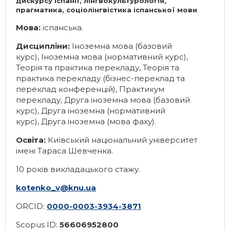
дискурсу Іспанії, лінгвокультурологія,
прагматика, соціолінгвістика іспанської мови
Мова:
іспанська.
Дисципліни:
Іноземна мова (базовий
курс)
,
Іноземна мова (нормативний курс)
,
Теорія та практика перекладу
,
Теорія та
практика перекладу (бізнес-переклад та
переклад конференцій)
,
Практикум
перекладу
,
Друга іноземна мова (базовий
курс)
,
Друга іноземна (нормативний
курс)
,
Друга іноземна (мова фаху)
.
Освіта:
Київський національний університет
імені Тараса Шевченка.
10 років викладацького стажу.
kotenko_v@knu.ua
ORCID:
0000-0003-3934-3871
Scopus ID:
56606952800