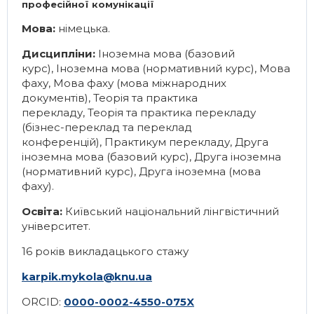
професійної комунікації
Мова:
німецька.
Дисципліни:
Іноземна мова (базовий
курс)
,
Іноземна мова (нормативний курс)
,
Мова
фаху
,
Мова фаху (мова міжнародних
документів)
,
Теорія та практика
перекладу
,
Теорія та практика перекладу
(бізнес-переклад та переклад
конференцій)
,
Практикум перекладу
,
Друга
іноземна мова (базовий курс)
,
Друга іноземна
(нормативний курс)
,
Друга іноземна (мова
фаху)
.
Освіта:
Київський національний лінгвістичний
університет.
16 років викладацького стажу
karpik.mykola@knu.ua
ORCID:
0000-0002-4550-075X