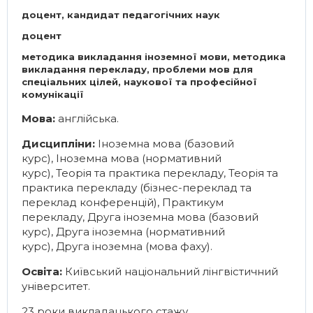
доцент, кандидат педагогічних наук
доцент
методика викладання іноземної мови, методика
викладання перекладу, проблеми мов для
спеціальних цілей, наукової та професійної
комунікації
Мова:
англійська.
Дисципліни:
Іноземна мова (базовий
курс)
,
Іноземна мова (нормативний
курс)
,
Теорія та практика перекладу
,
Теорія та
практика перекладу (бізнес-переклад та
переклад конференцій)
,
Практикум
перекладу
,
Друга іноземна мова (базовий
курс)
,
Друга іноземна (нормативний
курс)
,
Друга іноземна (мова фаху)
.
Освіта:
Київський національний лінгвістичний
університет.
23 роки викладацького стажу.