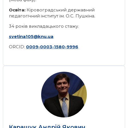
Освіта:
Кіровоградський державний
педагогічний інститут ім. О.С. Пушкіна.
34 років викладацького стажу.
svetina105@knu.ua
ORCID:
0009-0003-1580-9996
Image
Каращук Андрій Якович