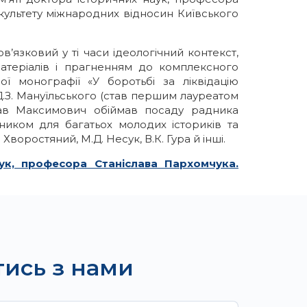
культету міжнародних відносин Київського
в’язковий у ті часи ідеологічний контекст,
атеріалів і прагненням до комплексного
ї монографії «У боротьбі за ліквідацію
 Д.З. Мануїльського (став першим лауреатом
іслав Максимович обіймав посаду радника
ником для багатьох молодих істориків та
воростяний, М.Д. Несук, В.К. Гура й інші.
ук, професора Станіслава Пархомчука.
тись з нами