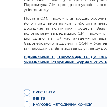
Пархомчука С.М. провідного українського
університету.
Постать С.М. Пархомчука посідає особливе 
його праці вирізнялися глибоким аналі
дослідження політичних процесів. Важл
колоніалізму» за редакцією С.М. Пархомчук
цієї єдиної на той час академічної від
Європейського відділення ООН у Женеві.
міжнародників. Він виховав цілу плеяду дос
Віднянський С., Пархомчук О. До 100
Український історичний журнал. 2025. № 
ПРЕСЦЕНТР
ІМВ ТБ
НАУКОВО-МЕТОДИЧНА КОМІСІЯ