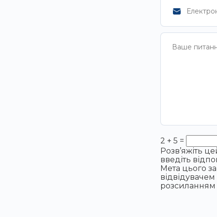
2 + 5 =
Розв’яжіть ц
введіть відпо
Мета цього з
відвідувачем 
розсиланням 