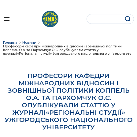
Історія
Розклад
ОС Бакалавр (денна форма)
Спеціалізовані вчені ради
Програми доктора філософії
Звернення директора
Наші партнери
Вступне слово директора
Міжнародні відносини
ОС Магістр (денна форма)
Наукове товариство студентів та
Документи
Структура фонду
Наукові центри
Головна
Новини
аспірантів
Професори кафедри міжнародних відносин і зовнішньої політики
Коппель О.А. та Пархомчук О.С. опублікували статтю у
журналі«Регіональні студії» Ужгородського національного університету
Вчена рада Інституту
Міжнародні комунікації
ОС Магістр (заочна форма)
Благодійники
Академічна мобільність
Бібліотека
Наша адміністрація
Міжнародний бізнес
Вступ для іноземців
Нормативно-правові документи
Оформлення відрядження
ПРОФЕСОРИ КАФЕДРИ
Наукові видання
МІЖНАРОДНИХ ВІДНОСИН І
Відомі випускники
Міжнародне регіонознавство
Як зробити внесок
Контактна інформація
ЗОВНІШНЬОЇ ПОЛІТИКИ КОППЕЛЬ
Аспірантура
О.А. ТА ПАРХОМЧУК О.С.
Центр кар'єри та працевлаштування
Міжнародне право
Міжнародне співробітництво
ОПУБЛІКУВАЛИ СТАТТЮ У
ЖУРНАЛІ«РЕГІОНАЛЬНІ СТУДІЇ»
Благодійна діяльність
Міжнародні економічні відносини
УЖГОРОДСЬКОГО НАЦІОНАЛЬНОГО
УНІВЕРСИТЕТУ
Гуртожиток
Кафедра іноземних мов