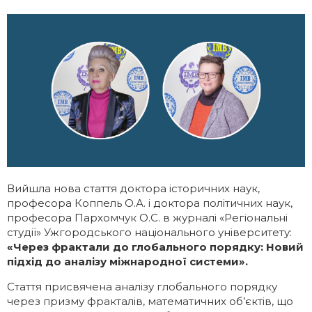
Галерея
Освітні програми
ІМВ Hall Art Gallery
Англомовні програми
Бізнес-школа
Заочна магістратура
Школа молодого українського
Майстер-класи МЗС України в ННІМВ
дипломата
Громадські обговорення
Вийшла нова стаття доктора історичних наук,
професора Коппель О.А. і доктора політичних наук,
професора Пархомчук О.С. в журналі «Регіональні
студії» Ужгородського національного університету:
«Через фрактали до глобального порядку: Новий
підхід до аналізу міжнародної системи».
Стаття присвячена аналізу глобального порядку
через призму фракталів, математичних об’єктів, що