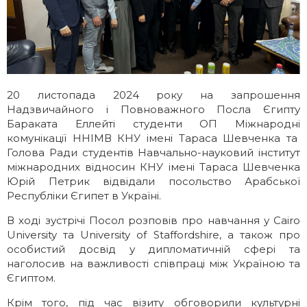
Галерея
Освітні програми
ІМВ Hall Art Gallery
Англомовні програми
Бізнес-школа
Заочна магістратура
20 листопада 2024 року на запрошення
Надзвичайного і Повноважного Посла Єгипту
Бараката Еллейті студенти ОП Міжнародні
Школа молодого українського
Майстер-класи МЗС України в ННІМВ
комунікації ННІМВ КНУ імені Тараса Шевченка та
дипломата
Голова Ради студентів Навчально-науковий інститут
міжнародних відносин КНУ імені Тараса Шевченка
Громадські обговорення
Юрій Петрик відвідали посольство Арабської
Республіки Єгипет в Україні.
В ході зустрічі Посол розповів про навчання у Cairo
University та University of Staffordshire, а також про
особистий досвід у дипломатичній сфері та
наголосив на важливості співпраці між Україною та
Єгиптом.
Крім того, під час візиту обговорили культурні