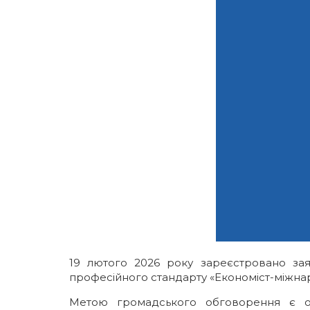
Галерея
Освітні програми
ІМВ Hall Art Gallery
Англомовні програми
Бізнес-школа
Заочна магістратура
Школа молодого українського дипломата
Майстер-класи МЗС України в ННІМВ
Громадські обговорення
19 лютого 2026 року зареєстровано зая
професійного стандарту «Економіст-міжнар
Метою громадського обговорення є от