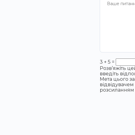
3 + 5 =
Розв’яжіть ц
введіть відпо
Мета цього з
відвідувачем 
розсиланням 