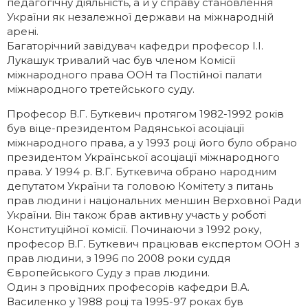
педагогічну діяльність, а й у справу становлення
України як незалежної держави на міжнародній
арені.
Багаторічний завідувач кафедри професор І.І.
Лукашук тривалий час був членом Комісії
міжнародного права ООН та Постійної палати
міжнародного третейського суду.
Професор В.Г. Буткевич протягом 1982-1992 років
був віце-президентом Радянської асоціації
міжнародного права, а у 1993 році його було обрано
президентом Української асоціації міжнародного
права. У 1994 р. В.Г. Буткевича обрано народним
депутатом України та головою Комітету з питань
прав людини і національних меншин Верховної Ради
України. Він також брав активну участь у роботі
Конституційної комісії. Починаючи з 1992 року,
професор В.Г. Буткевич працював експертом ООН з
прав людини, з 1996 по 2008 роки суддя
Європейського Суду з прав людини.
Один з провідних професорів кафедри В.А.
Василенко у 1988 році та 1995-97 роках був