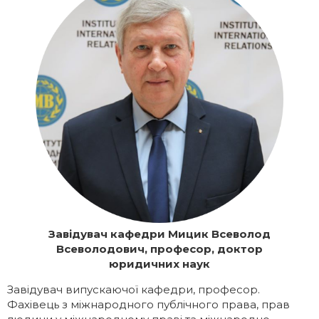
Галерея
Освітні програми
ІМВ Hall Art Gallery
Англомовні програми
Бізнес-школа
Заочна магістратура
Школа молодого українського
Майстер-класи МЗС України в ННІМВ
дипломата
Громадські обговорення
Завідувач кафедри Мицик Всеволод
Всеволодович, професор,
доктор
юридичних наук
Завідувач випускаючої кафедри, професор.
Фахівець з міжнародного публічного права, прав