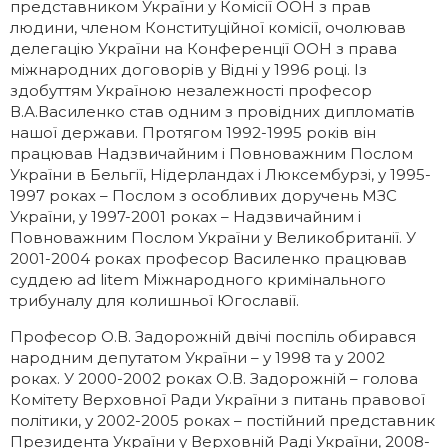
представником України у Комісії ООН з прав
людини, членом Конституційної комісії, очолював
делегацію України на Конференції ООН з права
міжнародних договорів у Відні у 1996 році. Із
здобуттям Україною незалежності професор
В.А.Василенко став одним з провідних дипломатів
нашої держави. Протягом 1992-1995 років він
працював Надзвичайним і Повноважним Послом
України в Бельгії, Нідерландах і Люксембурзі, у 1995-
1997 роках – Послом з особливих доручень МЗС
України, у 1997-2001 роках – Надзвичайним і
Повноважним Послом України у Великобританії. У
2001-2004 роках професор Василенко працював
суддею ad litem Міжнародного кримінального
трибуналу для колишньої Югославії.
Професор О.В. Задорожній двічі поспіль обирався
народним депутатом України – у 1998 та у 2002
роках. У 2000-2002 роках О.В. Задорожній – голова
Комітету Верховної Ради України з питань правової
політики, у 2002-2005 роках – постійний представник
Президента України у Верховній Раді України, 2008-