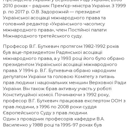
2010 роках – радник Прем’єр-міністра України. З 1999
р. по 2017 р. О.В. Задорожній — президент
Української асоціації міжнародного права та
головний редактор «Українського часопису
міжнародного права», член Постійної палати
Міжнародного третейського суду.
Професор В.Г. Буткевич протягом 1982-1992 років
був віце-президентом Радянської асоціації
міжнародного права, а у 1993 році його було обрано
президентом Української асоціації міжнародного
права. У 1994 р. В.Г. Буткевича обрано народним
депутатом України та головою Комітету з питань
прав людини і національних меншин Верховної Ради
України. Він також брав активну участь у роботі
Конституційної комісії. Починаючи з 1992 року,
професор В.Г. Буткевич працював експертом ООН з
прав людини, з 1996 по 2008 роки суддя
Європейського Суду з прав людини.
Один з провідних професорів кафедри В.А.
Василенко у 1988 році та 1995-97 роках був