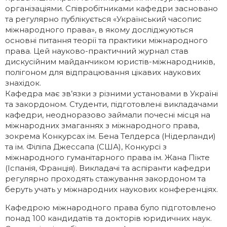
організаціями. Співробітниками кафедри засновано
та регулярно публікується «Український часопис
міжнародного права», в якому досліджуються
основні питання теорії та практики міжнародного
права. Цей науково-практичний журнал став
дискусійним майданчиком юристів-міжнародників,
полігоном для відпрацювання цікавих наукових
знахідок.
Кафедра має зв’язки з різними установами в Україні
та закордоном. Студенти, підготовлені викладачами
кафедри, неодноразово займали почесні місця на
міжнародних змаганнях з міжнародного права,
зокрема Конкурсах ім. Бена Телдерса (Нідерланди)
та ім. Філіпа Джессапа (США), Конкурсі з
міжнародного гуманітарного права ім. Жана Пікте
(Іспанія, Франція). Викладачі та аспіранти кафедри
регулярно проходять стажування закордоном та
беруть учать у міжнародних наукових конференціях.
Кафедрою міжнародного права було підготовлено
понад 100 кандидатів та докторів юридичних наук.