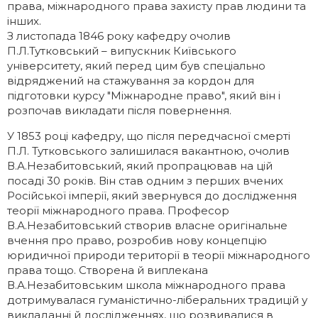
права, міжнародного права захисту прав людини та
інших.
З листопада 1846 року кафедру очолив
П.Л.Тутковський – випускник Київського
університету, який перед цим був спеціально
відряджений на стажування за кордон для
підготовки курсу "Міжнародне право", який він і
розпочав викладати після повернення.
У 1853 році кафедру, що після передчасної смерті
П.Л. Тутковського залишилася вакантною, очолив
В.А.Незабитовський, який пропрацював на цій
посаді 30 років. Він став одним з перших вчених
Російської імперії, який звернувся до дослідження
теорії міжнародного права. Професор
В.А.Незабитовський створив власне оригінальне
вчення про право, розробив нову концепцію
юридичної природи території в теорії міжнародного
права тощо. Створена й виплекана
В.А.Незабитовським школа міжнародного права
дотримувалася гуманістично-ліберальних традицій у
викладанні й дослідженнях, що розвивалися в