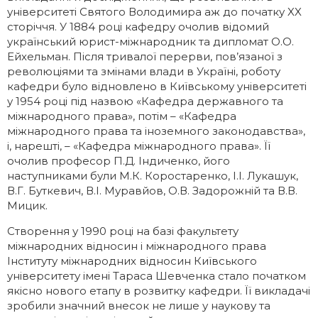
університеті Святого Володимира аж до початку XX
сторіччя. У 1884 році кафедру очолив відомий
український юрист-міжнародник та дипломат О.О.
Ейхельман. Після тривалої перерви, пов’язаної з
революціями та змінами влади в Україні, роботу
кафедри було відновлено в Київському університеті
у 1954 році під назвою «Кафедра державного та
міжнародного права», потім – «Кафедра
міжнародного права та іноземного законодавства»,
і, нарешті, – «Кафедра міжнародного права». Її
очолив професор П.Д. Індиченко, його
наступниками були М.К. Коростаренко, І.І. Лукашук,
В.Г. Буткевич, В.І. Муравйов, О.В. Задорожній та В.В.
Мицик.
Створення у 1990 році на базі факультету
міжнародних відносин і міжнародного права
Інституту міжнародних відносин Київського
університету імені Тараса Шевченка стало початком
якісно нового етапу в розвитку кафедри. Її викладачі
зробили значний внесок не лише у наукову та