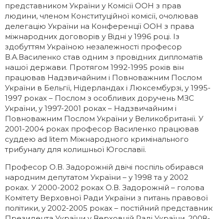
представником України у Комісії ООН з прав
людини, членом Конституційної комісії, очолював
делегацію України на Конференції ООН з права
міжнародних договорів у Відні у 1996 році. Із
здобуттям Україною незалежності професор
В.А.Василенко став одним з провідних дипломатів
нашої держави. Протягом 1992-1995 років він
працював Надзвичайним і Повноважним Послом
України в Бельгії, Нідерландах і Люксембурзі, у 1995-
1997 роках – Послом з особливих доручень МЗС
України, у 1997-2001 роках – Надзвичайним і
Повноважним Послом України у Великобританії. У
2001-2004 роках професор Василенко працював
суддею ad litem Міжнародного кримінального
трибуналу для колишньої Югославії.
Професор О.В. Задорожній двічі поспіль обирався
народним депутатом України – у 1998 та у 2002
роках. У 2000-2002 роках О.В. Задорожній – голова
Комітету Верховної Ради України з питань правової
політики, у 2002-2005 роках – постійний представник
Президента України у Верховній Раді України, 2008-