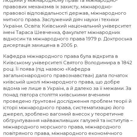
людини у міжнародному праві та міжнародно-
правових механізмів їх захисту, міжнародно-
правової відповідальності держав, міжнародного
митного права. Заслужений діяч науки і техніки
України. Освіта: Київський національний університет
імені Тараса Шевченка, факультет міжнародних
відносин та міжнародного права 1979 р. Доктроська
дисертація захищена в 2005 р.
Кафедра міжнародного права була відкрита в
Київському університеті Святого Володимира в 1842
році. Її поява (під назвою «Кафедра
загальнонародного правознавства») дала початок
київській школі міжнародного права, що добре
відома не лише в Україні, а й далеко за її межами. За
понад півтора століття київськими вченими
проведено ґрунтовні дослідження проблем теорії й
історії міжнародного права, систематизацію його
джерел, зроблено вагомий внесок у теоретичне
обґрунтування найважливіших галузей та інститутів –
міжнародного морського права, міжнародного
повітряного права, міжнародного економічного