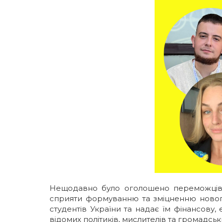
Галерея
Освітні програми
ІМВ Hall Art Gallery
Англомовні програми
Бізнес-школа
Заочна магістратура
Школа молодого українського дипломата
Майстер-класи МЗС України в ННІМВ
Громадські обговорення
Нещодавно було оголошено переможців к
сприяти формуванню та зміцненню нового 
студентів України та надає їм фінансову,
відомих політиків, мислителів та громадськи