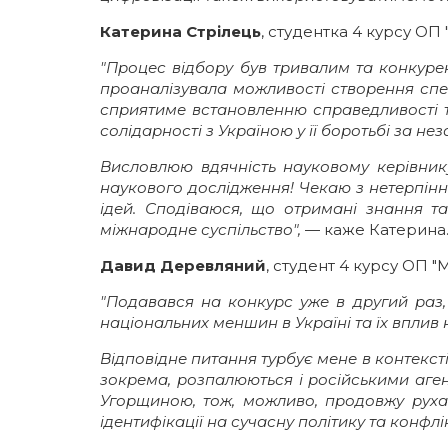
Катерина Стрілець
, студентка 4 курсу ОП
"Процес відбору був тривалим та конкурен
проаналізувала можливості створення спец
сприятиме встановленню справедливості 
солідарності з Україною у її боротьбі за не
Висловлюю вдячність науковому керівник
наукового дослідження! Чекаю з нетерпінн
ідей. Сподіваюся, що отримані знання т
міжнародне суспільство",
— каже Катерина
Давид Деревляний
, студент 4 курсу ОП "
"Подавався на конкурс уже в другий раз
національних меншин в Україні та їх вплив 
Відповідне питання турбує мене в контекст
зокрема, розпалюються і російськими аге
Угорщиною, тож, можливо, продовжу рухати
ідентифікації на сучасну політику та конфлі