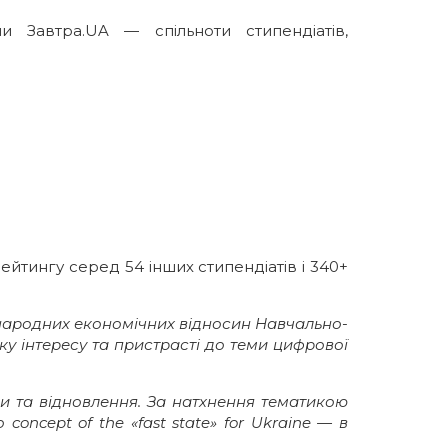
ами
Завтра.UA
— спільноти стипендіатів,
рейтингу серед 54 інших стипендіатів і 340+
народних економічних відносин Навчально-
у інтересу та пристрасті до теми цифрової
ви та відновлення. За натхнення тематикою
ncept of the «fast state» for Ukraine — в