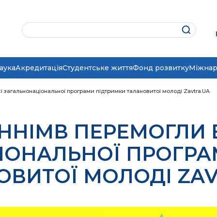
аука
Акредитація
Студентське життя
Фонд розвитку
Міжнар
 загальнонаціональної програми підтримки талановитої молоді Zavtra.UA
ННІМВ ПЕРЕМОГЛИ 
ІОНАЛЬНОЇ ПРОГРА
ОВИТОЇ МОЛОДІ ZAV