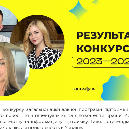
онкурсу загальнонаціональної програми підтримки
покоління інтелектуальної та ділової еліти країни.
 експертну та інформаційну підтримку. Також стипендіа
х діячів, які приїжджають в Україну.