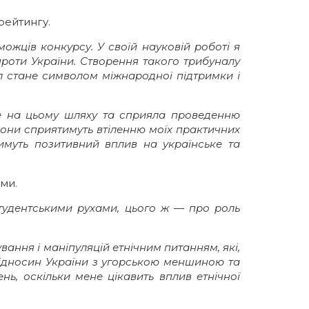
 рейтингу.
ожців конкурсу. У своїй науковій роботі я
проти України. Створення такого трибуналу
 стане символом міжнародної підтримки і
не на цьому шляху та сприяла проведенню
вони сприятимуть втіленню моїх практичних
имуть позитивний вплив на українське та
ами.
тудентськими рухами, цього ж — про роль
ання і маніпуляцій етнічним питанням, які,
відносин України з угорською меншиною та
нь, оскільки мене цікавить вплив етнічної