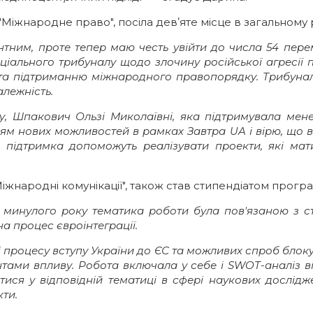
 "Міжнародне право", посіла девʼяте місце в загальному
тним, проте тепер маю честь увійти до числа 54 перем
іального трибуналу щодо злочину російської агресії 
та підтриманню міжнародного правопорядку. Трибунал
залежність.
у, Шпакович Ользі Миколаївні, яка підтримувала ме
ям нових можливостей в рамках Завтра UA і вірю, що 
а підтримка допоможуть реалізувати проекти, які мат
.
Міжнародні комунікації", також став стипендіатом прогр
, минулого року тематика роботи була пов'язаною з с
на процес євроінтеграції.
і процесу вступу України до ЄС та можливих спроб блокув
нтами впливу. Робота включала у себе і SWOT-аналіз 
ся у відповідній тематиці в сфері наукових дослідже
кти.