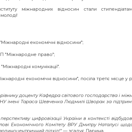
інституту міжнародних відносин стали стипендіат
молоді!
 "Міжнародні економічні відносини";
 ОП "Міжнародне право";
 "Міжнародні комунікації".
Міжнародні економічні відносини", посіла третє місце у 
рівнику доценту Кафедра світового господарства і між
НУ імені Тараса Шевченка Людмилі Шворак за підтримк
ерспективу цифровізації України в контексті відбудо
ові Економічного Комітету ВРУ Дмитру Наталусі щодо co
людиноцентричний підхід!"
— згадує Дарина.