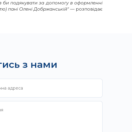
тів би подякувати за допомогу в оформленні
стю) пані Олені Добржанській"
— розповідає
тись з нами