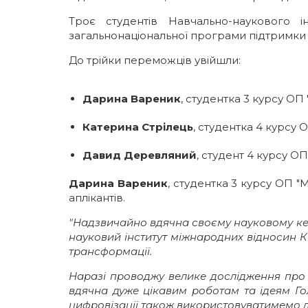
Троє студентів Навчально-наукового 
загальнонаціональної програми підтримки 
До трійки переможців увійшли:
Дарина Вареник
, студентка 3 курсу ОП
Катерина Стрілець
, студентка 4 курсу
Давид Деревляний
, студент 4 курсу ОП
Дарина Вареник
, студентка 3 курсу ОП "
аплікантів.
"Надзвичайно вдячна своєму науковому ке
науковий інститут міжнародних відносин К
трансформації.
Наразі проводжу велике дослідження про п
вдячна дуже цікавим роботам та ідеям Гол
цифровізації також використовуватимемо 