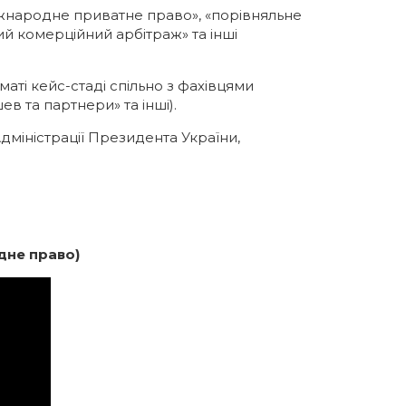
іжнародне приватне право», «порівняльне
й комерційний арбітраж» та інші
ті кейс-стаді спільно з фахівцями
ев та партнери» та інші).
дміністрації Президента України,
не право)