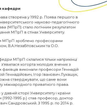
ія кафедри
ва створена у 1992 р. Поява першого в
університетського науково-педагогічного
ва (МПрП) стало логічним результатом
ання МПрП в стінах Університету.
уки МПрП зроблено професорами
, В.А.Незабітовським та О.О.
федри МПрП склалися тільки наприкінці
ні з’явилася когорта молодих вчених з
их фахівців виконали професори Геннадій
ій Геннадійович, Ігор Іванович Лукашук,
Можна стверджувати, що саме вони
лу міжнародного приватного права.
давній історії Університету і країни
(1992-1995 р.) став професор, доктор
ч Сандровський. З 1995 р. по 2014 р.