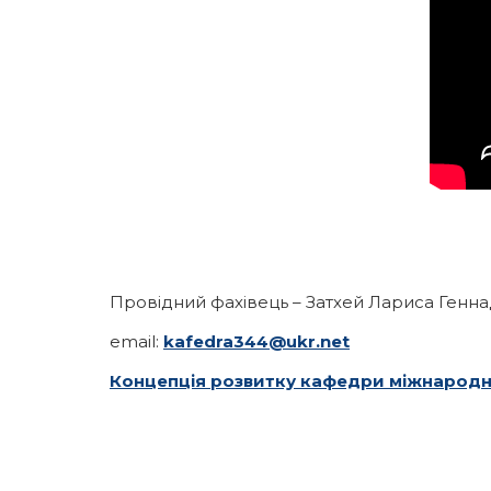
Провідний фахівець – Затхей Лариса Генна
email:
kafedra344@ukr.net
Концепція розвитку кафедри міжнародно