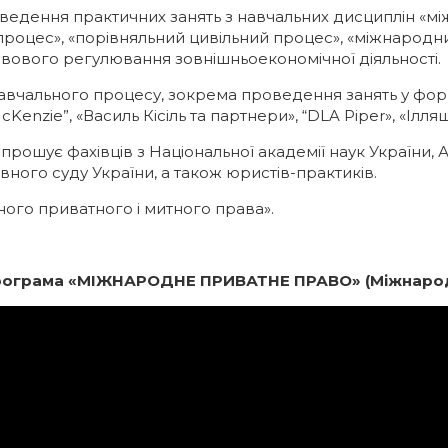
ведення практичних занять з навчальних дисциплін «м
процес», «порівняльний цивільний процес», «міжнародни
авового регулювання зовнішньоекономічної діяльності.
чального процесу, зокрема проведення занять у форма
nzie”, «Василь Кісіль та партнери», “DLA Piper», «Ілляш
прошує фахівців з Національної академії наук України, А
ного суду України, а також юристів-практиків.
ого приватного і митного права».
програма «МІЖНАРОДНЕ ПРИВАТНЕ ПРАВО» (Міжнарод