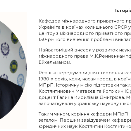
Істор
Кафедра міжнародного приватного пра
Україні та в країнах колишнього СРСР 
центру з міжнародного приватного пра
150-річного вивчення проблем і виклад
Найвагоміший внесок у розвиток на
міжнародного права М.К.Ренненкампфом
Ейхельманом.
Реальні передумови для створення ка
1980-х років, коли, насамперед, в краї
МПрП. Історичну місію підготовки так
Костянтинович Матвєєв та його син Юр
доцент Галина Кирилівна Дмитрієва. 
започаткували українську наукову шко
Таким чином, коріння кафедри МПрП – у 
загалом. Першим завідувачем кафедри 
юридичних наук Костянтин Костянтинови