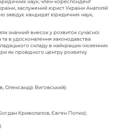
юридичних наук, член-кореспондент
країни, заслужений юрист України Анатолій
ою завідує кандидат юридичних наук,
или значний внесок у розвиток сучасної
 та в удосконалення законодавства
кладацького складу в найкращих іноземних
ри як провідного центру розвитку
в, Олександр Виговський);
 Богдан Криволапов, Євген Попко);
.