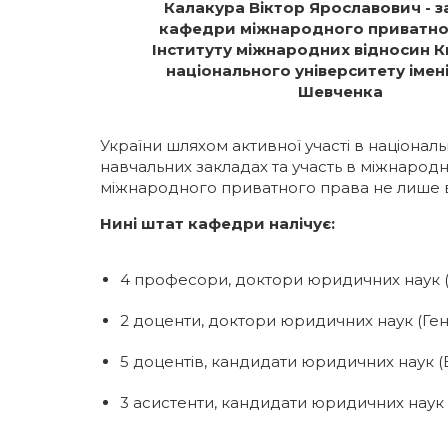
Калакура Віктор Ярославович - з
кафедри міжнародного приватно
Інституту міжнародних відносин К
національного університету імен
Шевченка
України шляхом активної участі в націона
навчальних закладах та участь в міжнаро
міжнародного приватного права не лише в У
Нині штат кафедри налічує:
4 професори, доктори юридичних наук (
2 доценти, доктори юридичних наук (Генн
5 доцентів, кандидати юридичних наук (
3 асистенти, кандидати юридичних наук 