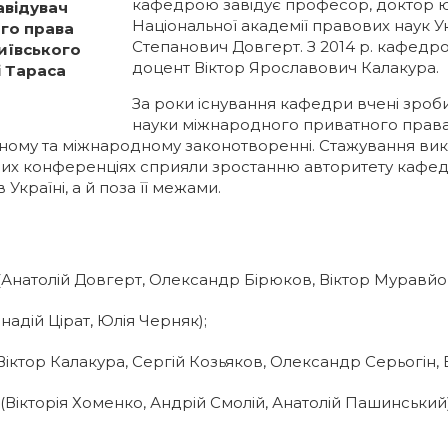
кафедрою завідує професор, доктор 
авідувач
Національної академії правових наук У
го права
Степанович Довгерт. З 2014 р. кафедр
иївського
доцент Віктор Ярославович Калакура.
і Тараса
За роки існування кафедри вчені зроб
науки міжнародного приватного права
льному та міжнародному законотворенні. Стажування ви
дних конференціях сприяли зростанню авторитету кафед
країні, а й поза її межами.
Анатолій Довгерт, Олександр Бірюков, Віктор Муравйо
адій Цірат, Юлія Черняк);
Віктор Калакура, Сергій Козьяков, Олександр Серьогін,
(Вікторія Хоменко, Андрій Смолій, Анатолій Пашинський)