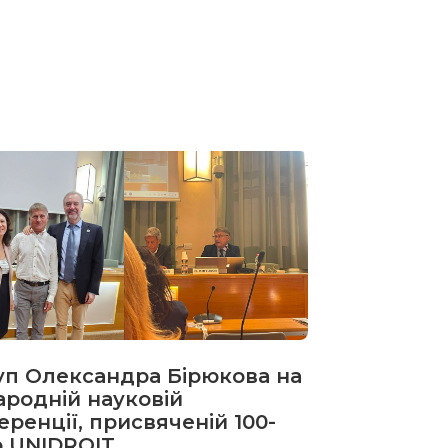
уп Олександра Бірюкова на
ародній науковій
ренції, присвяченій 100-
ю UNIDROIT